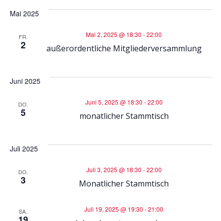
u
-
Mai 2025
n
N
Mai 2, 2025 @ 18:30
-
22:00
FR.
d
2
außerordentliche Mitgliederversammlung
a
A
v
Juni 2025
n
i
Juni 5, 2025 @ 18:30
-
22:00
DO.
5
s
monatlicher Stammtisch
g
i
a
Juli 2025
c
t
Juli 3, 2025 @ 18:30
-
22:00
DO.
3
Monatlicher Stammtisch
h
i
t
Juli 19, 2025 @ 19:30
-
21:00
o
SA.
19