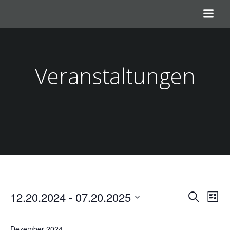
Zum
Inhalt
springen
Veranstaltungen
Veranstaltungen
V
V
12.20.2024
 - 
07.20.2025
Suche
Liste
Datum
e
e
wählen.
Dezember 2024