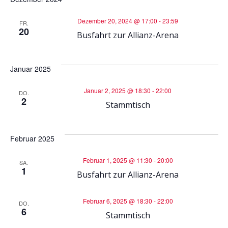
r
r
Dezember 20, 2024 @ 17:00
-
23:59
FR.
20
a
Busfahrt zur Allianz-Arena
a
n
n
Januar 2025
s
s
Januar 2, 2025 @ 18:30
-
22:00
DO.
2
t
Stammtisch
t
a
a
Februar 2025
l
l
Februar 1, 2025 @ 11:30
-
20:00
SA.
1
t
Busfahrt zur Allianz-Arena
t
u
Februar 6, 2025 @ 18:30
-
22:00
DO.
u
6
Stammtisch
n