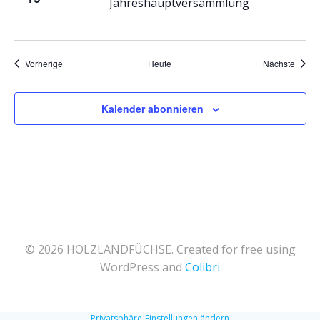
Jahreshauptversammlung
e
n
n
Veranstaltungen
Veran
Vorherige
Heute
Nächste
,
Kalender abonnieren
N
a
v
i
© 2026 HOLZLANDFÜCHSE. Created for free using
g
WordPress and
Colibri
a
Privatsphäre-Einstellungen ändern