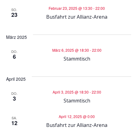
n
g
Februar 23, 2025 @ 13:30
-
22:00
SO.
23
g
Busfahrt zur Allianz-Arena
A
e
n
März 2025
n
s
März 6, 2025 @ 18:30
-
22:00
DO.
6
Stammtisch
S
i
u
c
April 2025
h
c
April 3, 2025 @ 18:30
-
22:00
DO.
3
Stammtisch
t
h
e
April 12, 2025 @ 0:00
SA.
e
12
Busfahrt zur Allianz-Arena
n