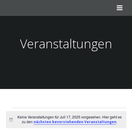
Zum
Inhalt
springen
Veranstaltungen
Veranstaltungen
Keine Veranstaltungen für Juli 17, 2025 vorgesehen. Hier geht es
Notice
zu den
.
nächsten bevorstehenden Veranstaltungen