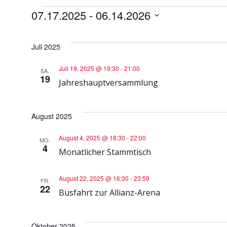
Veranstaltunge
07.17.2025
 - 
06.14.2026
Datum
wählen.
Juli 2025
Juli 19, 2025 @ 19:30
-
21:00
SA.
19
Jahreshauptversammlung
August 2025
August 4, 2025 @ 18:30
-
22:00
MO.
4
Monatlicher Stammtisch
August 22, 2025 @ 16:30
-
23:59
FR.
22
Busfahrt zur Allianz-Arena
Oktober 2025