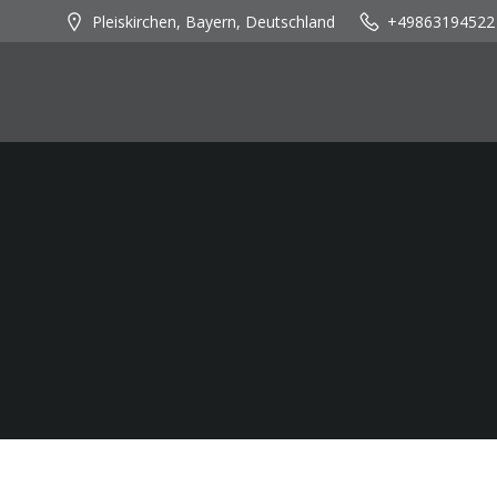
Zum
Pleiskirchen, Bayern, Deutschland
+49863194522
Inhalt
springen