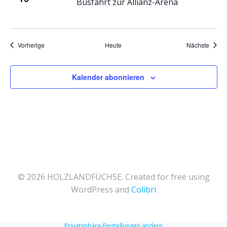
Busfahrt zur Allianz-Arena
e
n
n
Veranstaltungen
Veran
Vorherige
Heute
Nächste
,
Kalender abonnieren
N
a
v
i
© 2026 HOLZLANDFÜCHSE. Created for free using
g
WordPress and
Colibri
a
Privatsphäre-Einstellungen ändern