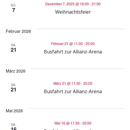
u
Dezember 7, 2025 @ 16:00
-
21:00
SO.
-
7
n
Weihnachtsfeier
N
d
Februar 2026
a
A
Februar 21 @ 11:30
-
20:00
SA.
v
21
Busfahrt zur Allianz-Arena
n
i
s
März 2026
g
i
März 21 @ 11:30
-
20:00
a
SA.
21
Busfahrt zur Allianz-Arena
c
t
h
Mai 2026
i
t
Mai 16 @ 11:30
-
20:00
o
SA.
16