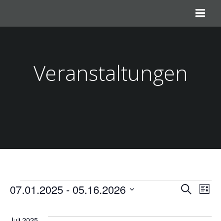
Zum
Inhalt
springen
Veranstaltungen
Veranstaltungen
V
V
07.01.2025
 - 
05.16.2026
Suche
Liste
Datum
e
e
wählen.
Juli 2025