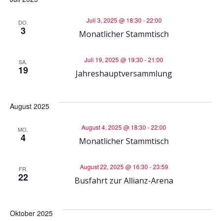
r
r
Juli 3, 2025 @ 18:30
-
22:00
DO.
3
a
Monatlicher Stammtisch
a
n
n
Juli 19, 2025 @ 19:30
-
21:00
SA.
19
Jahreshauptversammlung
s
s
t
t
August 2025
a
August 4, 2025 @ 18:30
-
22:00
a
MO.
4
Monatlicher Stammtisch
l
l
t
August 22, 2025 @ 16:30
-
23:59
FR.
22
t
Busfahrt zur Allianz-Arena
u
u
n
Oktober 2025