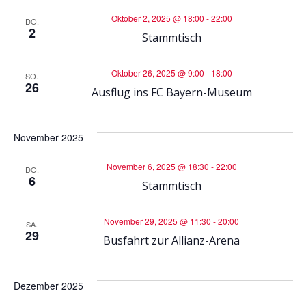
n
g
Oktober 2, 2025 @ 18:00
-
22:00
DO.
2
g
Stammtisch
A
e
Oktober 26, 2025 @ 9:00
-
18:00
n
SO.
26
Ausflug ins FC Bayern-Museum
n
s
S
i
November 2025
November 6, 2025 @ 18:30
-
22:00
u
c
DO.
6
Stammtisch
h
c
November 29, 2025 @ 11:30
-
20:00
SA.
t
h
29
Busfahrt zur Allianz-Arena
e
e
Dezember 2025
n